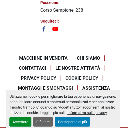
Posizione:
Corso Sempione, 238
Seguiteci:
facebook
youtube
MACCHINE IN VENDITA
CHI SIAMO
CONTATTACI
LE NOSTRE ATTIVITÀ
PRIVACY POLICY
COOKIE POLICY
MONTAGGI E SMONTAGGI
ASSISTENZA
Utilizziamo i cookie per migliorare la tua esperienza di navigazione,
Personalizza le preferenze sui Cookies
per pubblicare annunci o contenuti personalizzati e per analizzare
Machinio System
sito web di
Machinio
il nostro traffico. Cliccando su "Accetta tutto", acconsenti al nostro
utilizzo dei cookie. Leggi di più sulla
Informativa sulla privacy
.
Accettare
Rifiutare
Per saperne di più