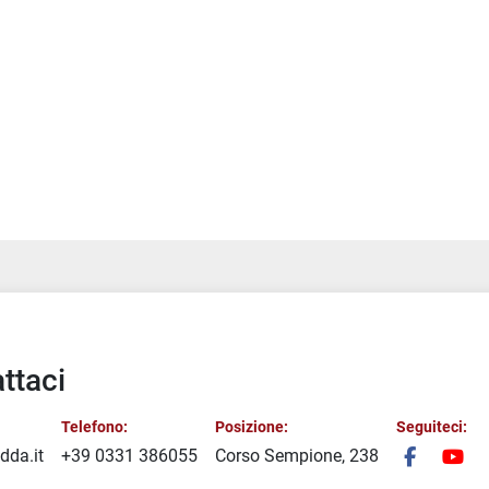
ttaci
Telefono:
Posizione:
Seguiteci:
dda.it
+39 0331 386055
Corso Sempione, 238
facebook
you