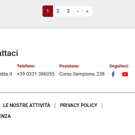
1
2
3
›
»
ttaci
Telefono:
Posizione:
Seguiteci:
dda.it
+39 0331 386055
Corso Sempione, 238
facebook
you
LE NOSTRE ATTIVITÀ
PRIVACY POLICY
ENZA