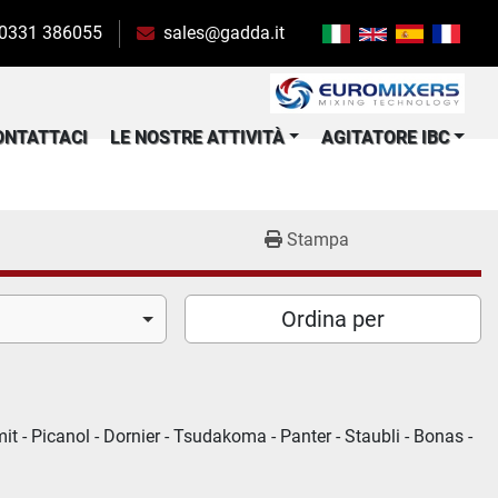
 0331 386055
sales@gadda.it
CONTATTACI
LE NOSTRE ATTIVITÀ
AGITATORE IBC
Stampa
Ordina per
- Picanol - Dornier - Tsudakoma - Panter - Staubli - Bonas - 