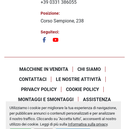
+39 0331 386055
Posizione:
Corso Sempione, 238
Seguiteci:
facebook
youtube
MACCHINE IN VENDITA
CHI SIAMO
CONTATTACI
LE NOSTRE ATTIVITÀ
PRIVACY POLICY
COOKIE POLICY
MONTAGGI E SMONTAGGI
ASSISTENZA
Utilizziamo i cookie per migliorare la tua esperienza di navigazione,
Personalizza le preferenze sui Cookies
per pubblicare annunci o contenuti personalizzati e per analizzare
Machinio System
sito web di
Machinio
il nostro traffico. Cliccando su "Accetta tutto", acconsenti al nostro
utilizzo dei cookie. Leggi di più sulla
Informativa sulla privacy
.