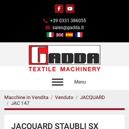
facebook
youtube
+39 0331 386055
sales@gadda.it
Menu
Macchine In Vendita
Venduto
JACQUARD
JAC 147
JACQUARD STAUBLI SX