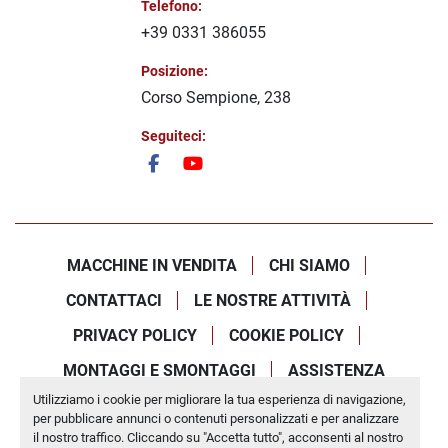
Telefono:
+39 0331 386055
Posizione:
Corso Sempione, 238
Seguiteci:
facebook
youtube
MACCHINE IN VENDITA
CHI SIAMO
CONTATTACI
LE NOSTRE ATTIVITÀ
PRIVACY POLICY
COOKIE POLICY
MONTAGGI E SMONTAGGI
ASSISTENZA
Utilizziamo i cookie per migliorare la tua esperienza di navigazione,
Personalizza le preferenze sui Cookies
per pubblicare annunci o contenuti personalizzati e per analizzare
Machinio System
sito web di
Machinio
il nostro traffico. Cliccando su "Accetta tutto", acconsenti al nostro