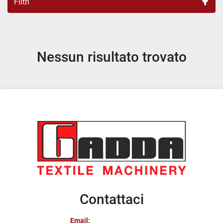
Filtri
Tutte le categorie
Nessun risultato trovato
Ordina per
Contattaci
Email: